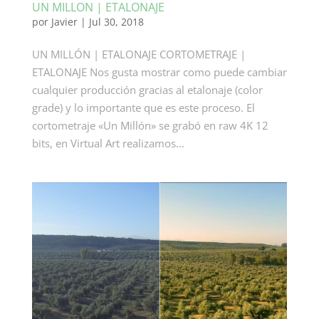
UN MILLON | ETALONAJE
por
Javier
|
Jul 30, 2018
UN MILLÓN | ETALONAJE CORTOMETRAJE |
ETALONAJE Nos gusta mostrar como puede cambiar
cualquier producción gracias al etalonaje (color
grade) y lo importante que es este proceso. El
cortometraje «Un Millón» se grabó en raw 4K 12
bits, en Virtual Art realizamos...