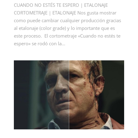
CUANDO NO ESTÉS TE ESPERO | ETALONAJE
CORTOMETRAJE | ETALONAJE Nos gusta mostrar
como puede cambiar cualquier producción gracias
al etalonaje (color grade) y lo importante que es
este proceso. El cortometraje «Cuando no estés te
espero» se rodó con la...