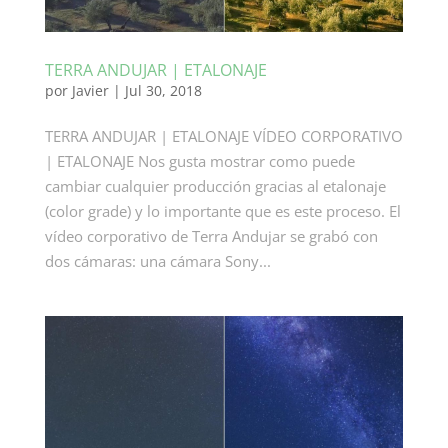
TERRA ANDUJAR | ETALONAJE
por
Javier
|
Jul 30, 2018
TERRA ANDUJAR | ETALONAJE VÍDEO CORPORATIVO
| ETALONAJE Nos gusta mostrar como puede
cambiar cualquier producción gracias al etalonaje
(color grade) y lo importante que es este proceso. El
vídeo corporativo de Terra Andujar se grabó con
dos cámaras: una cámara Sony...