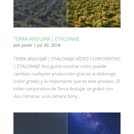
TERRA ANDUJAR | ETALONAJE
por
Javier
|
Jul 30, 2018
TERRA ANDUJAR | ETALONAJE VÍDEO CORPORATIVO
| ETALONAJE Nos gusta mostrar como puede
cambiar cualquier producción gracias al etalonaje
(color grade) y lo importante que es este proceso. El
vídeo corporativo de Terra Andujar se grabó con
dos cámaras: una cámara Sony...