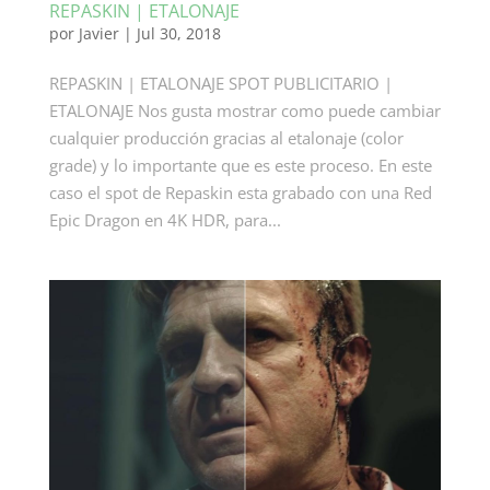
REPASKIN | ETALONAJE
por
Javier
|
Jul 30, 2018
REPASKIN | ETALONAJE SPOT PUBLICITARIO |
ETALONAJE Nos gusta mostrar como puede cambiar
cualquier producción gracias al etalonaje (color
grade) y lo importante que es este proceso. En este
caso el spot de Repaskin esta grabado con una Red
Epic Dragon en 4K HDR, para...