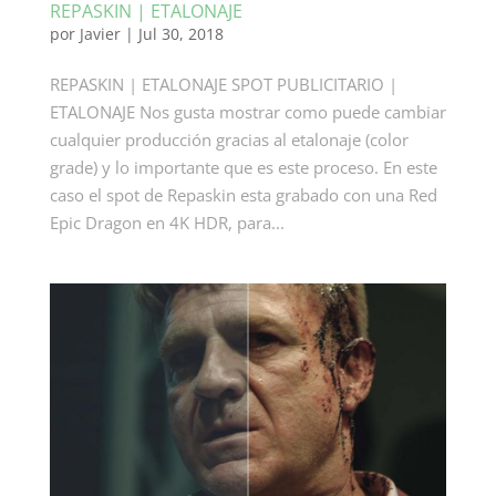
REPASKIN | ETALONAJE
por
Javier
|
Jul 30, 2018
REPASKIN | ETALONAJE SPOT PUBLICITARIO |
ETALONAJE Nos gusta mostrar como puede cambiar
cualquier producción gracias al etalonaje (color
grade) y lo importante que es este proceso. En este
caso el spot de Repaskin esta grabado con una Red
Epic Dragon en 4K HDR, para...