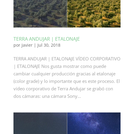
TERRA ANDUJAR | ETALONAJE
por
Javier
|
Jul 30, 2018
TERRA ANDUJAR | ETALONAJE VÍDEO CORPORATIVO
| ETALONAJE Nos gusta mostrar como puede
cambiar cualquier producción gracias al etalonaje
(color grade) y lo importante que es este proceso. El
vídeo corporativo de Terra Andujar se grabó con
dos cámaras: una cámara Sony...